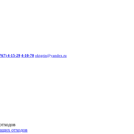
767) 4-15-29
4-10-70
oktgrin@yandex.ru
отходов
ащих отходов