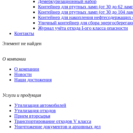
Демеркуризационный набор
Контейнер для ртутных ламп (от 30 до 62 лам
Контейнер для ртутных ламп (от 30 до 104 ла
Контейнер для накопления нефтесодержащих 
Уличный контейнер для сбора энергосберегаю
Журнал учёта отхода I-ого класса опасности
Контакты
Элемент не найден
О компании
О компании
Новости
Наши достижения
Услуги и продукция
Утилизация автомобилей
Утилизация отходов
Прием вторсырья
Транспортирование отходов V класса
Уничтожение документов и архивных дел