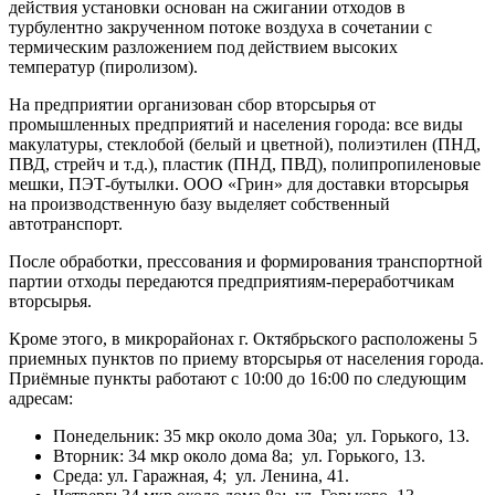
действия установки основан на сжигании отходов в
турбулентно закрученном потоке воздуха в сочетании с
термическим разложением под действием высоких
температур (пиролизом).
На предприятии организован сбор вторсырья от
промышленных предприятий и населения города: все виды
макулатуры, стеклобой (белый и цветной), полиэтилен (ПНД,
ПВД, стрейч и т.д.), пластик (ПНД, ПВД), полипропиленовые
мешки, ПЭТ-бутылки. ООО «Грин» для доставки вторсырья
на производственную базу выделяет собственный
автотранспорт.
После обработки, прессования и формирования транспортной
партии отходы передаются предприятиям-переработчикам
вторсырья.
Кроме этого, в микрорайонах г. Октябрьского расположены 5
приемных пунктов по приему вторсырья от населения города.
Приёмные пункты работают с 10:00 до 16:00 по следующим
адресам:
Понедельник: 35 мкр около дома 30а; ул. Горького, 13.
Вторник: 34 мкр около дома 8а; ул. Горького, 13.
Среда: ул. Гаражная, 4; ул. Ленина, 41.